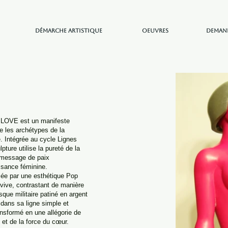
Démarche artistique
Oeuvres
Demand
LOVE est un manifeste
e les archétypes de la
e. Intégrée au cycle Lignes
pture utilise la pureté de la
n message de paix
ssance féminine.
isée par une esthétique Pop
 vive, contrastant de manière
que militaire patiné en argent
, dans sa ligne simple et
ansformé en une allégorie de
 et de la force du cœur.