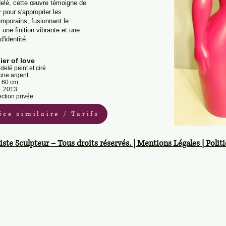
delé, cette œuvre témoigne de
er pour s'approprier les
mporains, fusionnant le
une finition vibrante et une
d'identité.
ier of love
delé peint et ciré
tine argent
60 cm
2013
ection privée
ce similaire / Tarifs
iste Sculpteur – Tous droits réservés. | Mentions Légales | Politi