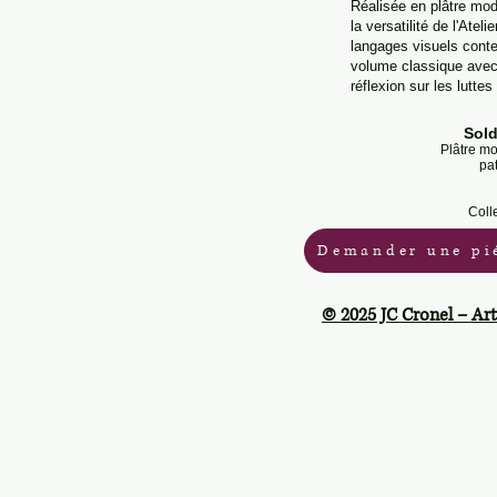
Réalisée en plâtre mo
la versatilité de l'Ateli
langages visuels conte
volume classique avec 
réflexion sur les luttes 
Sold
Plâtre mo
pa
Coll
Demander une pié
© 2025 JC Cronel – Art