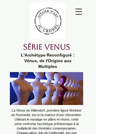
Série Venus
L'Archétype Reconfiguré :
Vénus, de l'Origine aux
Multiples
La Vénus de Willendorf, première figure féminine
de l'humanité, est ici la matrice d'une réinvention.
Utilisant le moulage en plâtre et résine, cette
série confronte l'archétype préhistorique à la
multiplicité des féminités contemporaines.
Chaque pièce, loin de l'uniformité, est une