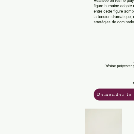
Réalisée en résine polye
figure humaine adopte 
entre cette figure sombr
la tension dramatique, m
stratégies de dominatio
Résine polyester p
Demander la 