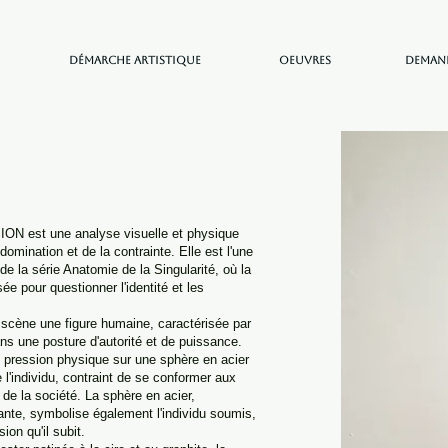
Démarche artistique
Oeuvres
Demand
N est une analyse visuelle et physique
mination et de la contrainte. Elle est l'une
de la série Anatomie de la Singularité, où la
sée pour questionner l'identité et les
scène une figure humaine, caractérisée par
ans une posture d'autorité et de puissance.
e pression physique sur une sphère en acier
e l'individu, contraint de se conformer aux
de la société. La sphère en acier,
ante, symbolise également l'individu soumis,
sion qu'il subit.