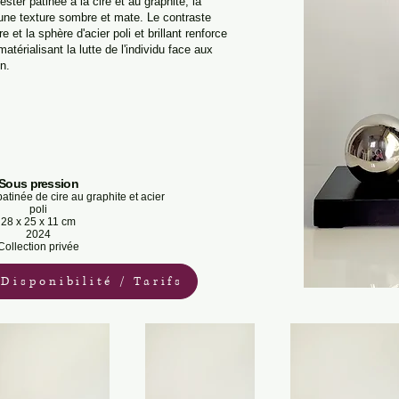
ster patinée à la cire et au graphite, la
une texture sombre et mate. Le contraste
e et la sphère d'acier poli et brillant renforce
atérialisant la lutte de l'individu face aux
n.
Sous pression
atinée de cire au graphite et acier
poli
28 x 25 x 11 cm
2024
Collection privée
Disponibilité / Tarifs