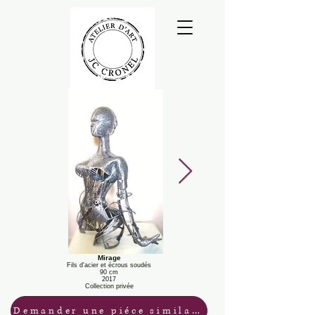
Mirage
Fils d'acier et écrous soudés
90 cm
2017
Collection privée
Demander une piéce similaire / Tarifs