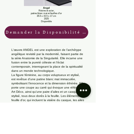
Angel
Résine et acier,
patine blanc mat et feuilles d'or
35.5 x 15.5 x 17 cm
2025
Disponible
Demander la Disponibilité / Tarifs
L'œuvre ANGEL est une exploration de l'archétype
angélique revisité par la modernité, faisant partie de
la série Anatomie de la Singularité. Elle incarne une
fusion entre la pureté céleste et l'éclat
contemporain, interrogeant la place de la spiritualité
dans un monde technologique.
La figure féminine, au corps voluptueux et stylisé,
est revêtue d'une patine blanc mat immaculée,
symbolisant l'innocence et la dimension éthérée. Elle
porte une coupe au carré qui évoque une référence
Art Déco, ainsi qu'une paire d'ailes et un casque
stylisé, tous deux dorés à la feuille. Les éléments en
feuille d'or, qui incluent la visière du casque, les ailes
majestueuses et un justaucorps doré, captent la
lumière. Ces ajouts, à la fois protecteurs et
ornements divins, soulignent un statut à part, entre
gardienne et icône.
La présence d'une auréole lumineuse (non
physique, mais suggérée par un cercle lumineux en
arrière-plan) confère à ANGEL une dimension
sacrée, tout en conservant une esthétique futuriste.